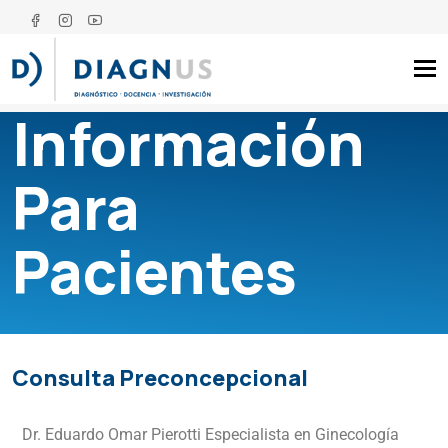
Tog
Información
Para
Pacientes
Consulta Preconcepcional
Dr. Eduardo Omar Pierotti Especialista en Ginecología