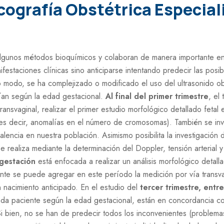
cografía Obstétrica Especial
algunos métodos bioquímicos y colaboran de manera importante en l
ifestaciones clínicas sino anticiparse intentando predecir las pos
 modo, se ha complejizado o modificado el uso del ultrasonido obs
ían según la edad gestacional.
Al final del primer trimestre
, el
ansvaginal, realizar el primer estudio morfológico detallado fetal 
(es decir, anomalías en el número de cromosomas). También se inv
lencia en nuestra población. Asimismo posibilita la investigación 
se realiza mediante la determinación del Doppler, tensión arterial 
 gestación
está enfocada a realizar un análisis morfológico detall
nte se puede agregar en este período la medición por vía transvag
n nacimiento anticipado. En el estudio del
tercer trimestre, ent
cada paciente según la edad gestacional, están en concordancia co
 bien, no se han de predecir todos los inconvenientes (problemas 