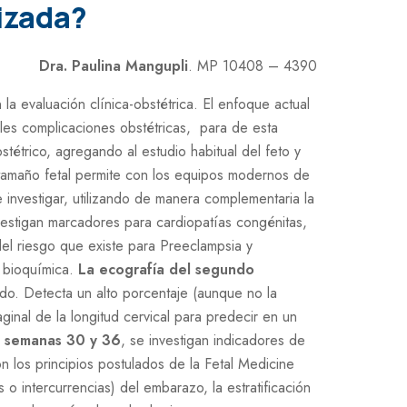
izada?
Dra. Paulina Mangupli
. MP 10408 – 4390
a evaluación clínica-obstétrica. El enfoque actual
ibles complicaciones obstétricas, para de esta
tétrico, agregando al estudio habitual del feto y
 tamaño fetal permite con los equipos modernos de
e investigar, utilizando de manera complementaria la
estigan marcadores para cardiopatías congénitas,
del riesgo que existe para Preeclampsia y
y bioquímica.
La ecografía del segundo
ado. Detecta un alto porcentaje (aunque no la
inal de la longitud cervical para predecir en un
re semanas 30 y 36
, se investigan indicadores de
n los principios postulados de la Fetal Medicine
o intercurrencias) del embarazo, la estratificación