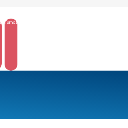
s
Turnos