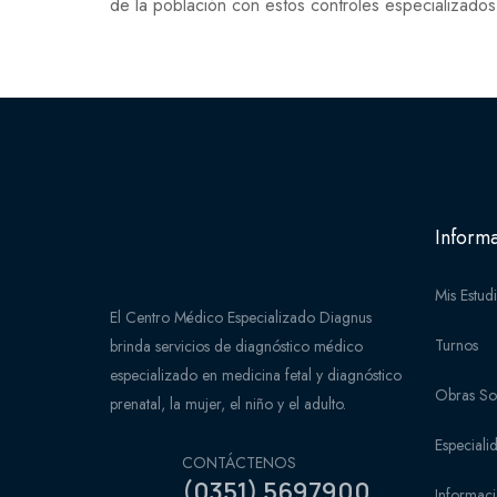
de la población con estos controles especializados
Informa
Mis Estud
El Centro Médico Especializado Diagnus
Turnos
brinda servicios de diagnóstico médico
especializado en medicina fetal y diagnóstico
Obras So
prenatal, la mujer, el niño y el adulto.
Especiali
CONTÁCTENOS
(0351) 5697900
Informaci