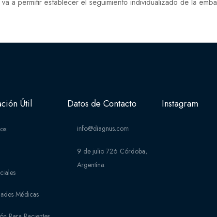
 va a permitir establecer el seguimiento individualizado de la em
ción Útil
Datos de Contacto
Instagram
info@diagnus.com
ios
9 de julio 726 Córdoba,
Argentina.
ciales
dades Médicas
ón Para Pacientes