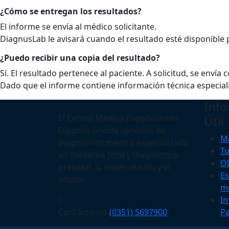
¿Cómo se entregan los resultados?
El informe se envía al médico solicitante.
DiagnusLab le avisará cuando el resultado esté disponible
¿Puedo recibir una copia del resultado?
Sí. El resultado pertenece al paciente. A solicitud, se enví
Dado que el informe contiene información técnica especiali
Inf
El Centro Médico Especializado
Útil
Diagnus brinda servicios de
Mi
diagnóstico médico especializado
T
en medicina fetal y diagnóstico
Ob
prenatal, la mujer, el niño y el
Es
adulto.
m
In
Contáctenos
(0351) 5697900
Pa