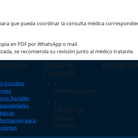
 para que pueda coordinar la consulta médica correspondie
a copia en PDF por WhatsApp o mail.
zada, se recomienda su revisión junto al médico tratante.
ormación
Datos de
Instagram
Contacto
s Estudios
urnos
info@diagnus.com
ras Sociales
pecialidades
9 de julio 726
édicas
Córdoba,
formación para
Argentina.
cientes