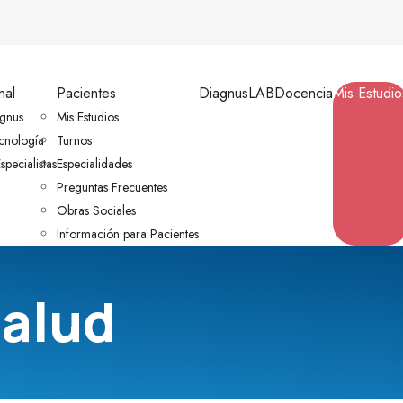
nal
Pacientes
DiagnusLAB
Docencia
Mis Estudio
gnus
Mis Estudios
ecnología
Turnos
specialistas
Especialidades
Preguntas Frecuentes
Obras Sociales
Información para Pacientes
Salud