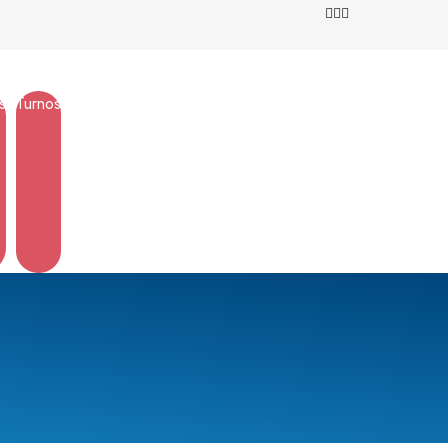
s
Turnos